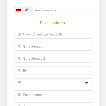
+49
levogn »
Fakturaadresse