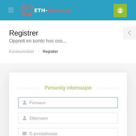
se Mobile Menu
Mobile Menu
Kont
Registrer
T
Opprett en konto hos oss...
Kundeområdet
Registrer
Personlig informasjon