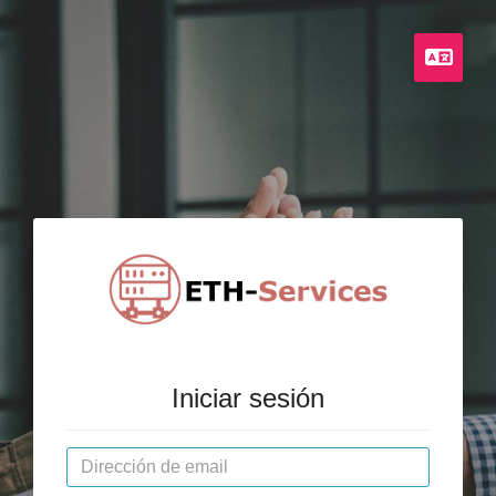
Espa
Iniciar sesión
Dirección de email