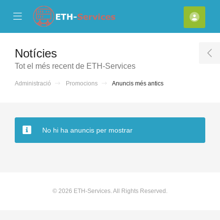
se Mobile Menu
Mobile Menu
Comp
Notícies
T
Tot el més recent de ETH-Services
Administració
Promocions
Anuncis més antics
No hi ha anuncis per mostrar
© 2026 ETH-Services. All Rights Reserved.