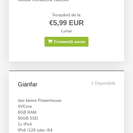
Începănd de la
€5,99 EUR
Lunar
Comandă acum
1 Disponibilă
Gianfar
das kleine Powerhouse
4VCore
8GB RAM
80GB SSD
1x IPv4
IPv6 /128 oder /64