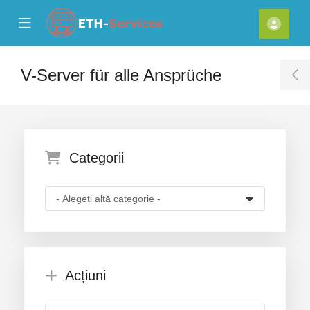
se Mobile Menu
Mobile Menu
Cont
V-Server für alle Ansprüche
T
Categorii
Acțiuni