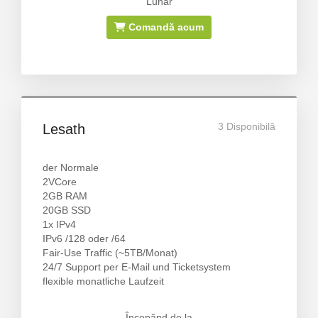
Lunar
Comandă acum
3 Disponibilă
Lesath
der Normale
2VCore
2GB RAM
20GB SSD
1x IPv4
IPv6 /128 oder /64
Fair-Use Traffic (~5TB/Monat)
24/7 Support per E-Mail und Ticketsystem
flexible monatliche Laufzeit
Începănd de la