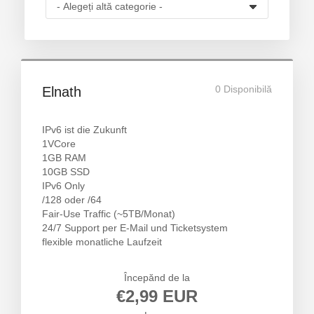
eu
0 Disponibilă
Elnath
IPv6 ist die Zukunft
1VCore
1GB RAM
10GB SSD
IPv6 Only
/128 oder /64
Fair-Use Traffic (~5TB/Monat)
24/7 Support per E-Mail und Ticketsystem
flexible monatliche Laufzeit
Începănd de la
€2,99 EUR