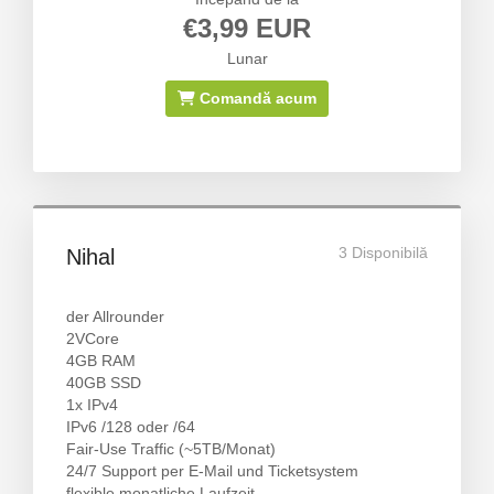
€3,99 EUR
Lunar
Comandă acum
3 Disponibilă
Nihal
der Allrounder
2VCore
4GB RAM
40GB SSD
1x IPv4
IPv6 /128 oder /64
Fair-Use Traffic (~5TB/Monat)
24/7 Support per E-Mail und Ticketsystem
flexible monatliche Laufzeit