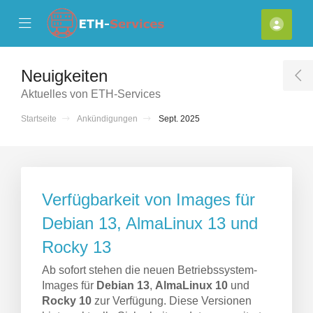
se Mobile Menu
Mobile Menu
Kont
Neuigkeiten
T
Aktuelles von ETH-Services
Startseite
Ankündigungen
Sept. 2025
Verfügbarkeit von Images für
Debian 13, AlmaLinux 13 und
Rocky 13
Ab sofort stehen die neuen Betriebssystem-
Images für
Debian 13
,
AlmaLinux 10
und
Rocky 10
zur Verfügung. Diese Versionen