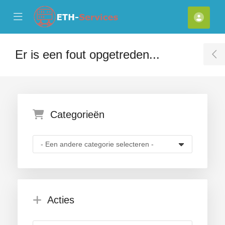
se Mobile Menu
Mobile Menu
Reke
Er is een fout opgetreden...
T
Categorieën
Acties