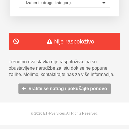
košarice
Nije raspoloživo
Trenutno ova stavka nije raspoloživa, pa su
obustavljene narudžbe za istu dok se ne popune
zalihe. Molimo, kontaktirajte nas za više informacija.
Vratite se natrag i pokušajte ponovo
© 2026 ETH-Services. All Rights Reserved.