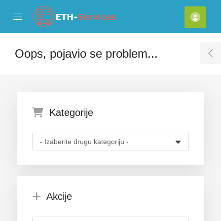
se Mobile Menu
Mobile Menu
Raču
Oops, pojavio se problem...
T
Kategorije
Akcije