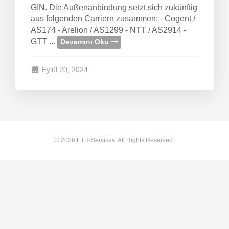
GIN. Die Außenanbindung setzt sich zukünftig
aus folgenden Carriern zusammen: - Cogent /
örüntüle
AS174 - Arelion / AS1299 - NTT / AS2914 -
GTT ...
Devamını Oku
Eylül 20, 2024
© 2026 ETH-Services. All Rights Reserved.