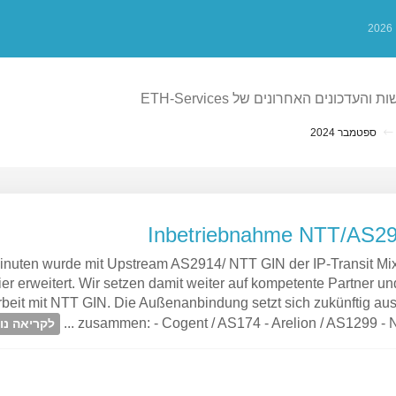
כל החדשות והעדכונים האחרונים של ET
ספטמבר 2024
Inbetriebnahme NTT/AS291
inuten wurde mit Upstream AS2914/ NTT GIN der IP-Transit Mi
ier erweitert. Wir setzen damit weiter auf kompetente Partner un
it mit NTT GIN. Die Außenanbindung setzt sich zukünftig aus
zusammen: - Cogent / AS174 - Arelion / AS1299 - NT
לקריאה נ