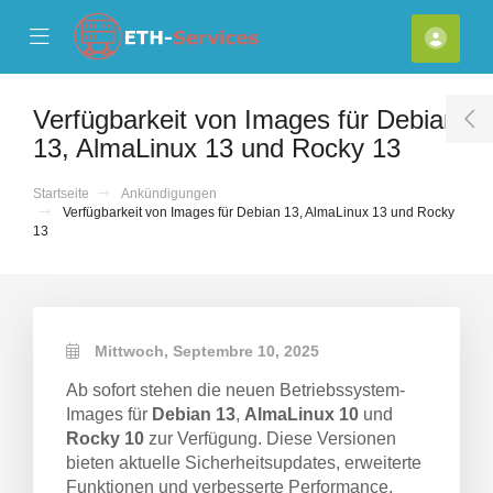
se Mobile Menu
Mobile Menu
Kont
Verfügbarkeit von Images für Debian
T
13, AlmaLinux 13 und Rocky 13
Startseite
Ankündigungen
Verfügbarkeit von Images für Debian 13, AlmaLinux 13 und Rocky
13
Mittwoch, Septembre 10, 2025
Ab sofort stehen die neuen Betriebssystem-
Images für
Debian 13
,
AlmaLinux 10
und
Rocky 10
zur Verfügung. Diese Versionen
bieten aktuelle Sicherheitsupdates, erweiterte
Funktionen und verbesserte Performance.