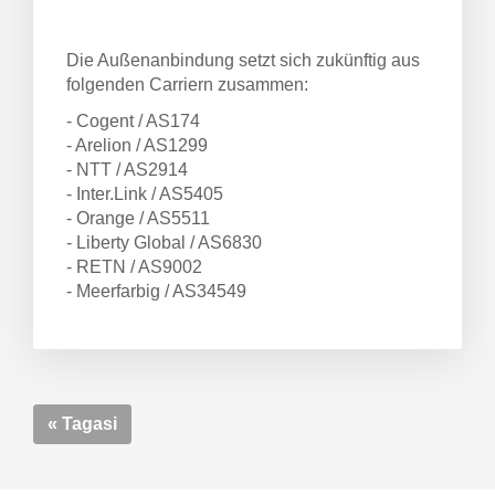
Die Außenanbindung setzt sich zukünftig aus
tukorvi
folgenden Carriern zusammen:
- Cogent / AS174
- Arelion / AS1299
- NTT / AS2914
- Inter.Link / AS5405
- Orange / AS5511
- Liberty Global / AS6830
- RETN / AS9002
- Meerfarbig / AS34549
« Tagasi