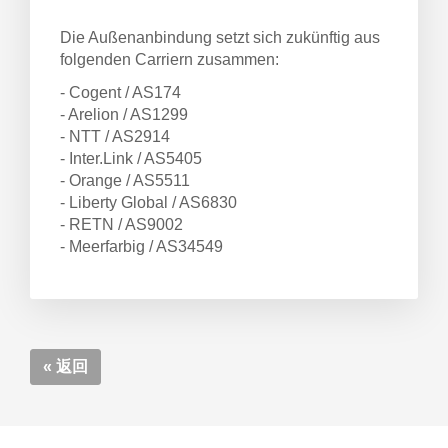
Die Außenanbindung setzt sich zukünftig aus
車
folgenden Carriern zusammen:
- Cogent / AS174
- Arelion / AS1299
- NTT / AS2914
- Inter.Link / AS5405
- Orange / AS5511
- Liberty Global / AS6830
- RETN / AS9002
- Meerfarbig / AS34549
« 返回