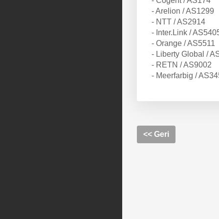
- Cogent / AS174
- Arelion / AS1299
- NTT / AS2914
- Inter.Link / AS540
- Orange / AS5511
- Liberty Global / 
- RETN / AS9002
- Meerfarbig / AS3
<< Geri