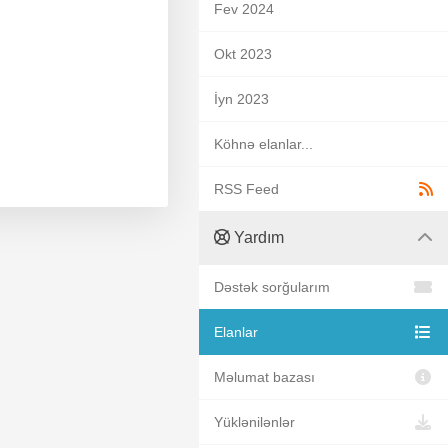
Fev 2024
Okt 2023
İyn 2023
Köhnə elanlar...
RSS Feed
Yardım
Dəstək sorğularım
Elanlar
Məlumat bazası
Yüklənilənlər