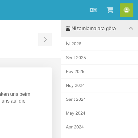
Azerbaijani
Səbətə b
Hes
Nizamlamalara görə
Toggle Sidebar
İyl 2026
Sent 2025
Fev 2025
Noy 2024
anken uns beim
Sent 2024
n uns auf die
May 2024
Apr 2024