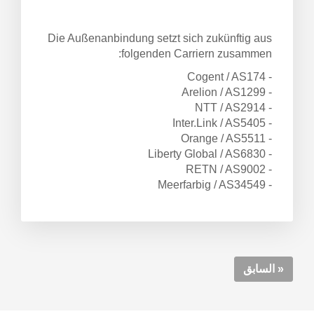
Die Außenanbindung setzt sich zukünftig aus
ة
folgenden Carriern zusammen:
- Cogent / AS174
- Arelion / AS1299
- NTT / AS2914
- Inter.Link / AS5405
- Orange / AS5511
- Liberty Global / AS6830
- RETN / AS9002
- Meerfarbig / AS34549
« السابق