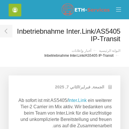
Close Mobile 
Mobile Menu
الحسا
Inbetriebnahme Inter.Link/AS5405
ar
IP-Transit
البوابة الرئيسية
أخبار وإعلانات
Inbetriebnahme Inter.Link/AS5405 IP-Transit
الجمعة, فبراير/الثاني 7, 2025
Ab sofort ist mit AS5405/
Inter.Link
ein weiterer
Tier-2 Carrier im Mix aktiv. Wir bedanken uns
beim Team von Inter.Link für die kurzfristige
und unkomplizierte Bereitstellung und freuen
uns auf die Zusammenarbeit.